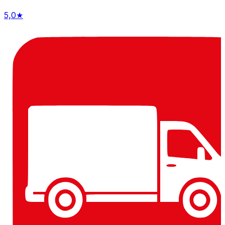
5,0
★