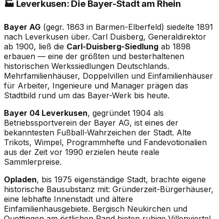
🏭 Leverkusen: Die Bayer-Stadt am Rhein
Bayer AG
(gegr. 1863 in Barmen-Elberfeld) siedelte 1891
nach Leverkusen über. Carl Duisberg, Generaldirektor
ab 1900, ließ die
Carl-Duisberg-Siedlung
ab 1898
erbauen — eine der größten und besterhaltenen
historischen Werkssiedlungen Deutschlands.
Mehrfamilienhäuser, Doppelvillen und Einfamilienhäuser
für Arbeiter, Ingenieure und Manager prägen das
Stadtbild rund um das Bayer-Werk bis heute.
Bayer 04 Leverkusen
, gegründet 1904 als
Betriebssportverein der Bayer AG, ist eines der
bekanntesten Fußball-Wahrzeichen der Stadt. Alte
Trikots, Wimpel, Programmhefte und Fandevotionalien
aus der Zeit vor 1990 erzielen heute reale
Sammlerpreise.
Opladen
, bis 1975 eigenständige Stadt, brachte eigene
historische Bausubstanz mit: Gründerzeit-Bürgerhäuser,
eine lebhafte Innenstadt und ältere
Einfamilienhausgebiete. Bergisch Neukirchen und
Quettingen am östlichen Rand bieten ruhige Villenviertel