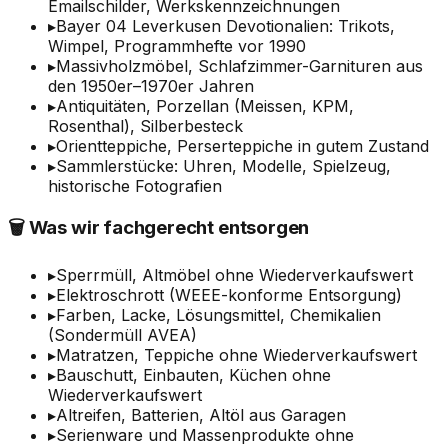
Emailschilder, Werkskennzeichnungen
▸
Bayer 04 Leverkusen Devotionalien: Trikots,
Wimpel, Programmhefte vor 1990
▸
Massivholzmöbel, Schlafzimmer-Garnituren aus
den 1950er–1970er Jahren
▸
Antiquitäten, Porzellan (Meissen, KPM,
Rosenthal), Silberbesteck
▸
Orientteppiche, Perserteppiche in gutem Zustand
▸
Sammlerstücke: Uhren, Modelle, Spielzeug,
historische Fotografien
🗑️ Was wir fachgerecht entsorgen
▸
Sperrmüll, Altmöbel ohne Wiederverkaufswert
▸
Elektroschrott (WEEE-konforme Entsorgung)
▸
Farben, Lacke, Lösungsmittel, Chemikalien
(Sondermüll AVEA)
▸
Matratzen, Teppiche ohne Wiederverkaufswert
▸
Bauschutt, Einbauten, Küchen ohne
Wiederverkaufswert
▸
Altreifen, Batterien, Altöl aus Garagen
▸
Serienware und Massenprodukte ohne