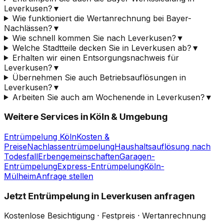
Leverkusen?
▼
Wie funktioniert die Wertanrechnung bei Bayer-
Nachlässen?
▼
Wie schnell kommen Sie nach Leverkusen?
▼
Welche Stadtteile decken Sie in Leverkusen ab?
▼
Erhalten wir einen Entsorgungsnachweis für
Leverkusen?
▼
Übernehmen Sie auch Betriebsauflösungen in
Leverkusen?
▼
Arbeiten Sie auch am Wochenende in Leverkusen?
▼
Weitere Services in Köln & Umgebung
Entrümpelung Köln
Kosten &
Preise
Nachlassentrümpelung
Haushaltsauflösung nach
Todesfall
Erbengemeinschaften
Garagen-
Entrümpelung
Express-Entrümpelung
Köln-
Mülheim
Anfrage stellen
Jetzt Entrümpelung in Leverkusen anfragen
Kostenlose Besichtigung · Festpreis · Wertanrechnung